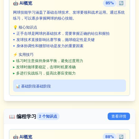
🤖
AI概览
85
%
🔄
网球技能学习涵盖了基础击球技术、发球要领和战术运用。通过系统
练习，可以逐步掌握网球的核心技能。
💡 核心知识点
•
正手击球是网球的基础技术，需要掌握正确的站位和握拍
•
发球技术直接影响比赛节奏，抛球稳定性是关键
•
身体协调性和腰部转动是发力的重要因素
⚡ 实用技巧
▸
练习时注意保持身体平衡，避免过度用力
▸
发球时抛球要稳定，击球时机要准确
▸
多进行实战练习，提高比赛应变能力
📊
基础阶段
基础阶段
📖
编程学习
2
个知识点
查看详情
🤖
AI概览
88
%
🔄